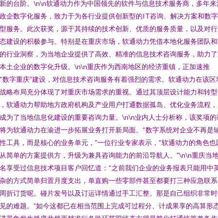
新的台阶。\n\n软通动力作为中国领先的软件与信息技术服务商，多年来
政企数字化服务，致力于为各行业提供创新型的IT咨询、解决方案和数
型服务。此次获奖，源于其持续的技术创新、优质的服务质量，以及对行
态建设的积极参与。特别是在重庆市场，软通动力凭借本地化服务团队和
的行业洞察，为当地企业提供了高效、精准的信息技术咨询服务，助力了
本土企业的数字化升级。\n\n重庆作为西南地区的经济重镇，正加速推
“数字重庆”建设，对信息技术咨询服务有着强烈的需求。软通动力在该区
战略布局充分体现了对重庆市场需求的重视。通过其顶层设计能力和转型
，软通动力帮助地方政府机构及产业用户打通数据孤岛、优化业务流程，
成为了当地信息化建设的重要咨询力量。\n\n业内人士分析称，该奖项的
将为软通动力在渝进一步拓展业务打开新局面。“数字系统对企业不再是
性工具，而是核心的业务单元，”一位行业专家表示，“软通动力的角色也
从简单的方案提供方，升级为兼具咨询能力的前沿导航人。”\n\n重庆当
名享受过信息技术项目客户回忆道：“之前我们企业的业务报表只能用中
杂的方式简单归置月度支出，单直购一些零部件甚至都要打三种应急联系
周折订货呢。碰片发号以及订运详情通过手工汇整。那是自己组织非常时
见的难题。”如今这都已在相当范围上完成可过程分、计成果享的高算形